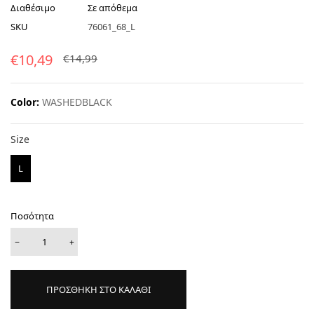
Διαθέσιμο
Σε απόθεμα
SKU
76061_68_L
€10,49
€14,99
Color:
WASHEDBLACK
Size
Size
L
Ποσότητα
−
+
ΠΡΟΣΘΗΚΗ ΣΤΟ ΚΑΛΑΘΙ