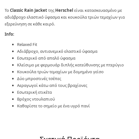
Το
Classic Rain Jacket
της
Herschel
είναι κατασκευασμένο με
αδιάβροχο ελαστικό ύφασμα και κουκούλα τριών τεμαχίων για
εξερεύνηση σε κάθε καιρό.
Info:
Relaxed Fit
Αδιάβροχο, αντιανεμικό ελαστικό ύφασμα
Εσωτερικό από απαλό ύφασμα
Κλείσιμο με φερμουάρ διπλής κατεύθυνσης με πτερύγιο
Κουκούλα τριών τεμαχίων με δομημένο γείσο
Δύο μπροστινές τσέπες
Αεραγωγοί κάτω από τους βραχίονες
Εσωτερική ετικέτα
Βρόχος ντουλαπιού
Καθαρίστε το σημείο με ένα υγρό πανί