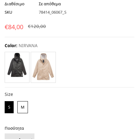
Διαθέσιμο
Σε απόθεμα
SKU
78414_06067_S
€84,00
€120,00
Color:
NIRVANA
Size
Size
S
M
Ποσότητα